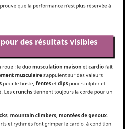
i prouve que la performance n’est plus réservée à
 pour des résultats visibles
a roue : le duo
musculation maison
et
cardio
fait
ement musculaire
s’appuient sur des valeurs
s
pour le buste,
fentes
et
dips
pour sculpter et
é. Les
crunchs
tiennent toujours la corde pour un
cks
,
mountain climbers
,
montées de genoux
.
ts et rythmés font grimper le cardio, à condition