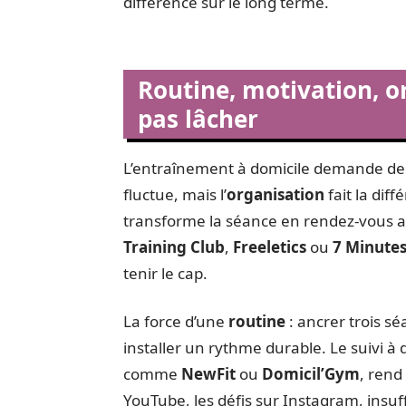
différence sur le long terme.
Routine, motivation, or
pas lâcher
L’entraînement à domicile demande de j
fluctue, mais l’
organisation
fait la dif
transforme la séance en rendez-vous 
Training Club
,
Freeletics
ou
7 Minute
tenir le cap.
La force d’une
routine
: ancrer trois 
installer un rythme durable. Le suivi à 
comme
NewFit
ou
Domicil’Gym
, rend
YouTube, les défis sur Instagram, insuf