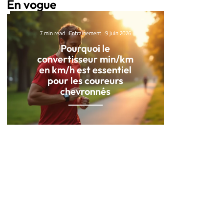
En vogue
7 min read
Entraînement
9 juin 2026
Pourquoi le
convertisseur min/km
en km/h est essentiel
pour les coureurs
chevronnés