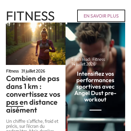
FITNESS
EN SAVOIR PLUS
5 min read
Fitness
14 juillet 2026
Fitness
31 juillet 2026
Intensifiez vos
Combien de pas
performances
dans 1 km :
sportives avec
Angel Dust pre-
convertissez vos
workout
pas en distance
aisément
Un chiffre s’affiche, froid et
précis, sur l’écran du