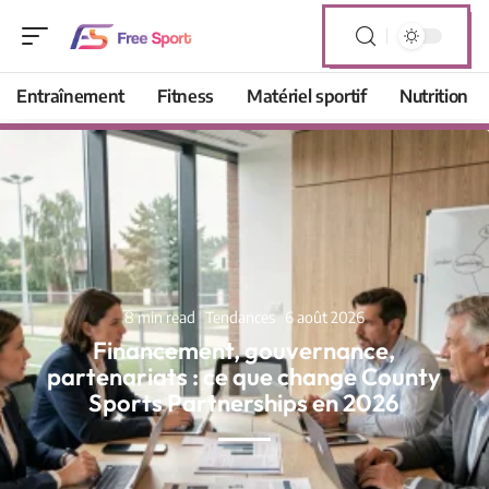
Entraînement
Fitness
Matériel sportif
Nutrition
8 min read
Tendances
6 août 2026
Financement, gouvernance,
partenariats : ce que change County
Sports Partnerships en 2026