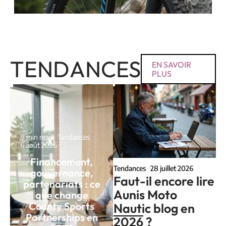
TENDANCES
EN SAVOIR
PLUS
8 min read
Tendances
6 août 2026
Financement,
Tendances
28 juillet 2026
gouvernance,
Faut-il encore lire
partenariats : ce
Aunis Moto
que change
County Sports
Nautic blog en
Partnerships en
2026 ?