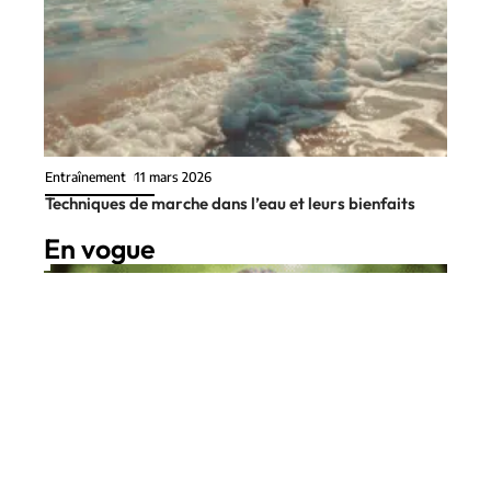
Entraînement
11 mars 2026
Techniques de marche dans l’eau et leurs bienfaits
En vogue
7 min read
Entraînement
19 mai 2026
Les avantages de la moto 125cc
Contact
Mentions Légales
Sitemap
pour dirt bike en tout-terrain