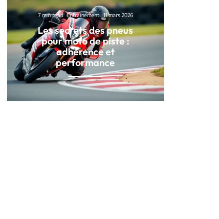
7 min read
Entraînement
11 mars 2026
Les secrets des pneus
pour moto de piste :
adhérence et
performance