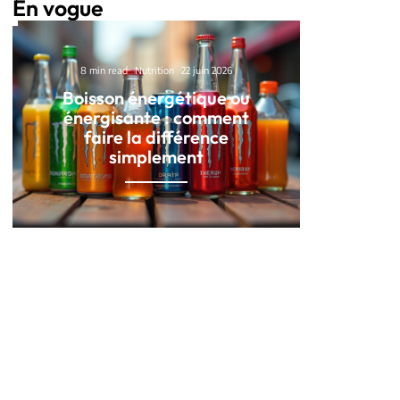
En vogue
8 min read
Nutrition
22 juin 2026
Boisson énergétique ou
énergisante : comment
faire la différence
simplement