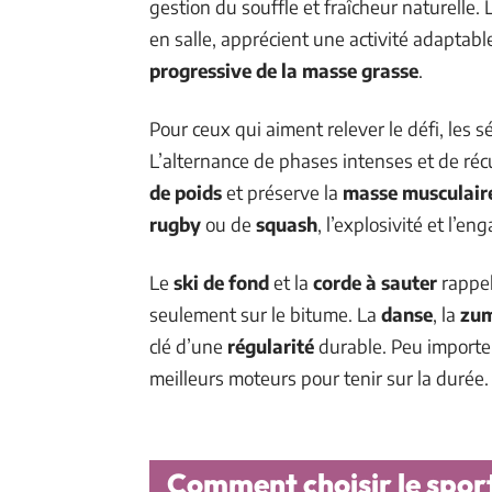
gestion du souffle et fraîcheur naturelle
en salle, apprécient une activité adaptable
progressive de la masse grasse
.
Pour ceux qui aiment relever le défi, les 
L’alternance de phases intenses et de réc
de poids
et préserve la
masse musculair
rugby
ou de
squash
, l’explosivité et l’e
Le
ski de fond
et la
corde à sauter
rappel
seulement sur le bitume. La
danse
, la
zu
clé d’une
régularité
durable. Peu importe la
meilleurs moteurs pour tenir sur la durée.
Comment choisir le spor