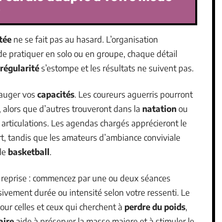
?
tée
ne se fait pas au hasard. L’organisation
 de pratiquer en solo ou en groupe, chaque détail
régularité
s’estompe et les résultats ne suivent pas.
jauger vos
capacités
. Les coureurs aguerris pourront
, alors que d’autres trouveront dans la
natation
ou
 articulations. Les agendas chargés apprécieront le
rt, tandis que les amateurs d’ambiance conviviale
le
basketball
.
 reprise : commencez par une ou deux séances
vement durée ou intensité selon votre ressenti. Le
our celles et ceux qui cherchent à
perdre du poids
,
aire
aide à préserver la masse maigre et à stimuler le