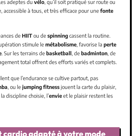
. Les adeptes du
vélo
, qu’il soit pratiqué sur route ou
, accessible à tous, et très efficace pour une
fonte
séances de
HIIT
ou de
spinning
cassent la routine.
upération stimule le
métabolisme
, favorise la
perte
e
. Sur les terrains de
basketball
, de
badminton
, de
ngagement total offrent des efforts variés et complets.
lent que l’endurance se cultive partout, pas
mba
, ou le
jumping fitness
jouent la carte du plaisir,
 discipline choisie, l’
envie
et le plaisir restent les
t cardio adapté à votre mode