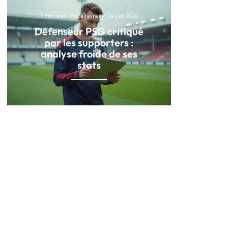
7 min read
Entraînement
24 juin 2026
Défenseur PSG critiqué
par les supporters :
analyse froide de ses
stats