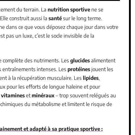
ngement du terrain. La
nutrition sportive
ne se
lle construit aussi la
santé
sur le long terme.
ioche dans ce que vous déposez chaque jour dans votre
st pas un luxe, c’est le socle invisible de la
tte complète des nutriments. Les
glucides
alimentent
des entraînements intenses. Les
protéines
jouent les
dent à la récupération musculaire. Les
lipides
,
eux pour les efforts de longue haleine et pour
x
vitamines
et
minéraux
– trop souvent relégués au
s chimiques du métabolisme et limitent le risque de
inement et adapté à sa pratique sportive :