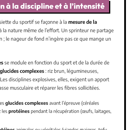
à la discipline et à l’intensité
ssiette du sportif se façonne à la
mesure de la
à la nature même de l’effort. Un sprinteur ne partage
 ; le nageur de fond n’ingère pas ce que mange un
es
se module en fonction du sport et de la durée de
glucides complexes
: riz brun, légumineuses,
 Les disciplines explosives, elles, exigent un apport
sse musculaire et réparer les fibres sollicitées.
les
glucides complexes
avant l’épreuve (céréales
z les
protéines
pendant la récupération (œufs, laitages,
otéines
animales ou végétales (viandes maigres, tofu,