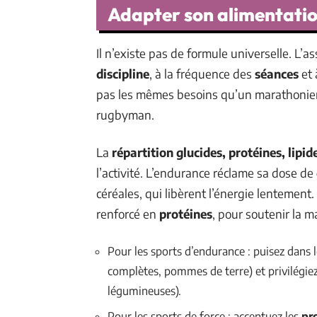
Adapter son alimentation 
Il n’existe pas de formule universelle. L’a
discipline
, à la fréquence des
séances
et 
pas les mêmes besoins qu’un marathonien
rugbyman.
La
répartition glucides, protéines, lipid
l’activité. L’endurance réclame sa dose de
céréales, qui libèrent l’énergie lentement.
renforcé en
protéines
, pour soutenir la ma
Pour les sports d’endurance : puisez dans 
complètes, pommes de terre) et privilégie
légumineuses).
Pour les sports de force : accentuez les
pr