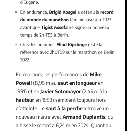
d’Eugene.
En endurance,
Brigid Kosgei
a détenu le
record
du monde du marathon
féminin jusqu’en 2023,
avant que
Tigist Assefa
ne signe un nouveau
temps de 2h11’53 à Berlin.
Chez les hommes,
Eliud Kipchoge
reste la
référence avec 2h01’09 sur le marathon de Berlin
2022.
En concours, les performances de
Mike
Powell
(8,95 m au
saut en longueur
en
1991) et de
Javier Sotomayor
(2,45 m à la
hauteur
en 1993) semblent toujours hors
d’atteinte. Le
saut à la perche
a trouvé un
nouveau maître avec
Armand Duplantis
, qui
a hissé le record à 6,24 m en 2024. Quant au