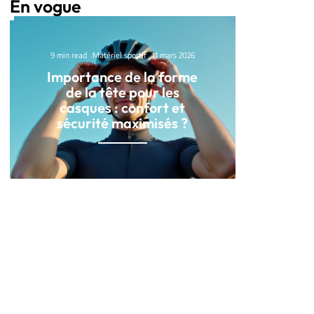
En vogue
9 min read
Matériel sportif
11 mars 2026
Importance de la forme
de la tête pour les
casques : confort et
sécurité maximisés ?